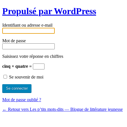
Propulsé par WordPress
Identifiant ou adresse e-mail
Mot de passe
Saisissez votre réponse en chiffres
cinq × quatre =
Se souvenir de moi
Mot de passe oublié ?
← Retour vers Les p’tits mots-dits ― Blogue de littérature jeunesse