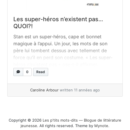
Les super-héros n’existent pas…
QUOI?!
Stan est un super-héros, cape et bonnet
magique à l’appui. Un jour, les mots de son
père lui tombent dessus avec tellement de
force qu’il en perd son costume. « Les super-
héros n’existent pas » ose-t-il affirmer.
QUOI??!!!! Quelle triste nouvelle! Ce jour-là, la
0
Read
vie de Stan change du tout au tout. Elle ne
changera rien de... »
read more
Caroline Arbour
written 11 années ago
Copyright © 2026
Les p'tits mots-dits ― Blogue de littérature
jeunesse
. All rights reserved. Theme by
Mynote
.