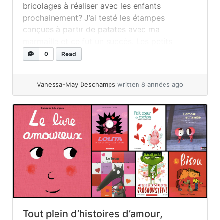
bricolages à réaliser avec les enfants
prochainement? J’ai testé les étampes
conçues à partir de patates avec ma
marmaille et ce fut un succès. Les petits
auront assurément besoin d’aide et de
0
Read
supervision pour manier le matériel nécessaire
(le couteau), mais somme toute c’est un DIY
Vanessa-May Deschamps
written 8 années ago
simple, peu... »
read more
Tout plein d’histoires d’amour,