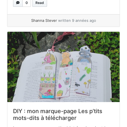
plus jolies ou pratiques. Certains sites
0
Read
regorgent de bonnes idées, dont mon préféré :
PINTEREST ! Une des personnes... »
read more
Shanna Stever
written 9 années ago
DIY : mon marque-page Les p’tits
mots-dits à télécharger