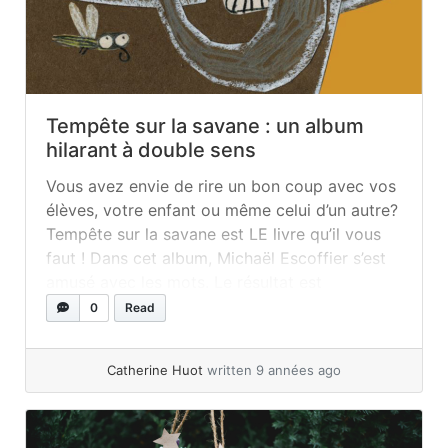
Tempête sur la savane : un album
hilarant à double sens
Vous avez envie de rire un bon coup avec vos
élèves, votre enfant ou même celui d’un autre?
Tempête sur la savane est LE livre qu’il vous
faut ! Dans cet album, Michaël Escoffier s’est
amusé avec les mots. Le résultat est
absolument HILARANT ! Pour en avoir fait la
0
Read
lecture à quelques reprises en suppléance... »
read more
Catherine Huot
written 9 années ago