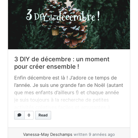
3 DIY de décembre : un moment
pour créer ensemble !
Enfin décembre est là ! J’adore ce temps de
l’année. Je suis une grande fan de Noël (autant
que mes enfants d’ailleurs !) et chaque année
je suis toujours à la recherche de petites
activités créatives faciles et amusantes à
réaliser avec les petits. (L’an dernier nous
0
Read
avions fait CELLE-LÀ) J’ai l’impression que de
bricoler... »
read more
Vanessa-May Deschamps
written 9 années ago