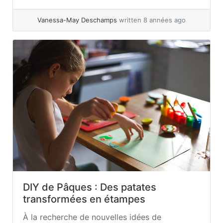
indifférents ceux et celles qui s’y aventurent.
C’est en flânant dans les rues... »
read more
Vanessa-May Deschamps
written 8 années ago
DIY de Pâques : Des patates
transformées en étampes
À la recherche de nouvelles idées de