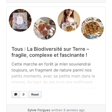
Tous : La Biodiversité sur Terre –
fragile, complexe et fascinante !
Cette marche en forêt je m’en souviendrai
toujours, un fragment de nature parmi nos
petits moments, avec sa petite main dans la
mienne, du haut de ses trois ans maîtrisant
déjà bien les mots, voilà qu’au-delà des petits
pourquoi et des mots amusants d’enfant : «
0
Read
Maman, les oiseaux sentent le printemps ! ».
Ma... »
read more
Sylvie Forgues
written 9 années ago