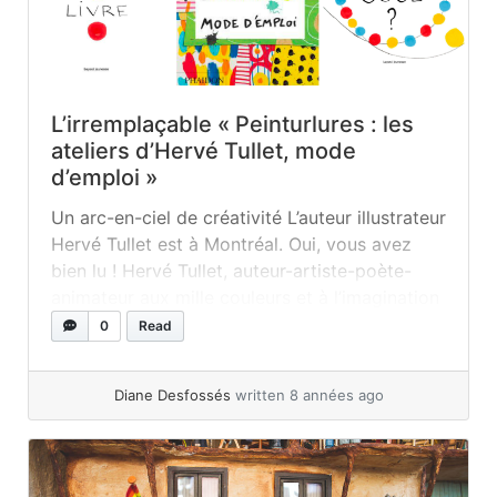
L’irremplaçable « Peinturlures : les
ateliers d’Hervé Tullet, mode
d’emploi »
Un arc-en-ciel de créativité L’auteur illustrateur
Hervé Tullet est à Montréal. Oui, vous avez
bien lu ! Hervé Tullet, auteur-artiste-poète-
animateur aux mille couleurs et à l’imagination
sans limites, débarquera au Québec à
0
Read
l’occasion d’une expo-performance chez
Livart. Ce centre d’art multidisciplinaire lui
Diane Desfossés
written 8 années ago
ouvre ses portes du 26 au 30 juin 2018 pour le
bonheur de... »
read more