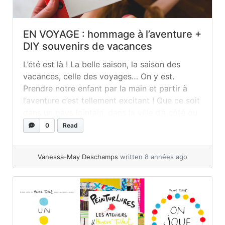
EN VOYAGE : hommage à l’aventure +
DIY souvenirs de vacances
L’été est là ! La belle saison, la saison des
vacances, celle des voyages… On y est.
Prendre notre enfant par la main et partir à
l’aventure c’est tellement excitant ! Que ce soit
dans un pays lointain, dans la ville d’à côté ou
encore chez mamie et papi, voyager c’est
0
Read
sortir de sa routine... »
read more
Vanessa-May Deschamps
written 8 années ago