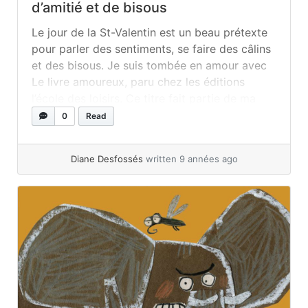
d’amitié et de bisous
Le jour de la St-Valentin est un beau prétexte
pour parler des sentiments, se faire des câlins
et des bisous. Je suis tombée en amour avec
Le livre amoureux, paru chez les éditions
l’école des loisirs. Ce titre fait partie de ma
catégorie « les livres interactifs d’avant les
0
Read
tablettes ». Vous savez ces livres qui
interpellent... »
read more
Diane Desfossés
written 9 années ago