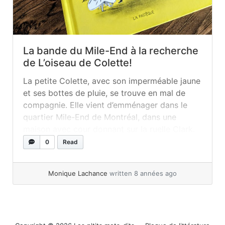
La bande du Mile-End à la recherche
de L’oiseau de Colette!
La petite Colette, avec son imperméable jaune
et ses bottes de pluie, se trouve en mal de
compagnie. Elle vient d’emménager dans le
quartier Mile-End de Montréal, dans une
maison avec cour donnant sur la ruelle Clark.
Quand on la rencontre, elle tempête en
0
Read
descendant justement dans cette cour, où il
n’y a que grisaille.... »
read more
Monique Lachance
written 8 années ago