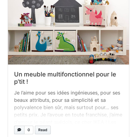
Un meuble multifonctionnel pour le
p’tit !
Je l’aime pour ses idées ingénieuses, pour ses
beaux attributs, pour sa simplicité et sa
polyvalence bien sûr, mais surtout pour… ses
petits prix. Je l’avoue en toute franchise, j’aime
d’amour le géant suédois, ce cher IKEA ! Les
meubles dénichés dans ce magasin à grande
0
Read
surface ont cette capacité rarement égalée de