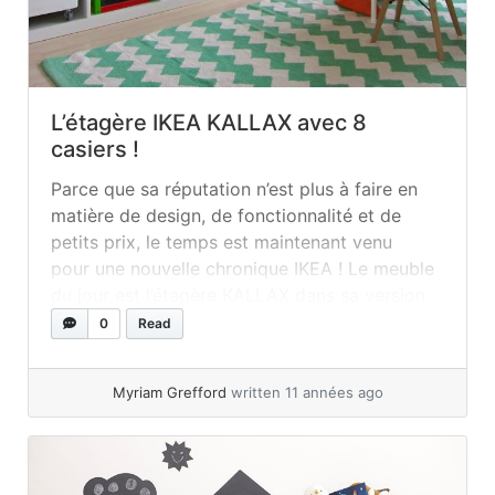
L’étagère IKEA KALLAX avec 8
casiers !
Parce que sa réputation n’est plus à faire en
matière de design, de fonctionnalité et de
petits prix, le temps est maintenant venu
pour une nouvelle chronique IKEA ! Le meuble
du jour est l’étagère KALLAX dans sa version
qui comprend huit casiers. Présentant une
0
Read
multitude de possibilités et de couleurs, elle
peut ainsi s’insérer aisément... »
read more
Myriam Grefford
written 11 années ago