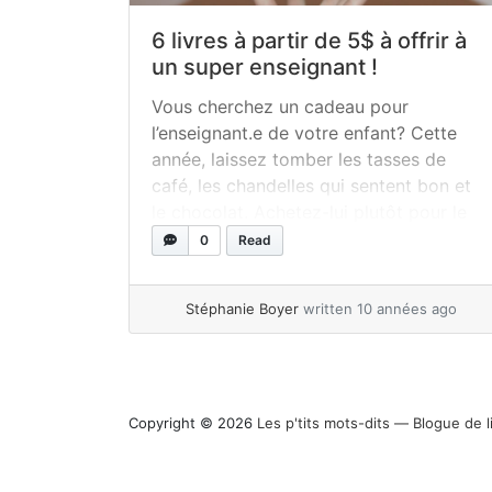
6 livres à partir de 5$ à offrir à
un super enseignant !
Vous cherchez un cadeau pour
l’enseignant.e de votre enfant? Cette
année, laissez tomber les tasses de
café, les chandelles qui sentent bon et
le chocolat. Achetez-lui plutôt pour le
même montant, ou presque, un livre
0
Read
pour sa bibliothèque de classe. Voici 6
suggestions d’albums pour tous les
Stéphanie Boyer
written 10 années ago
âges, du préscolaire à la sixième année,
et pour tous... »
read more
Copyright © 2026
Les p'tits mots-dits ― Blogue de l