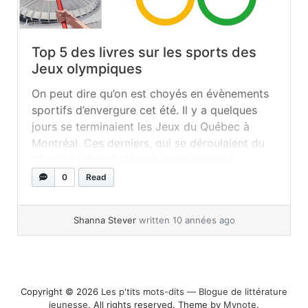
Top 5 des livres sur les sports des
Jeux olympiques
On peut dire qu’on est choyés en évènements
sportifs d’envergure cet été. Il y a quelques
jours se terminaient les Jeux du Québec à
Montréal. Ces derniers, qui se déroulaient du
17 au 25 juillet 2016, ont aussi permis à
Montréal de souligner le 40e anniversaire des
0
Read
Jeux olympiques de juillet 1976. On se
rappellera... »
read more
Shanna Stever
written 10 années ago
Copyright © 2026
Les p'tits mots-dits ― Blogue de littérature
jeunesse
. All rights reserved. Theme by
Mynote
.