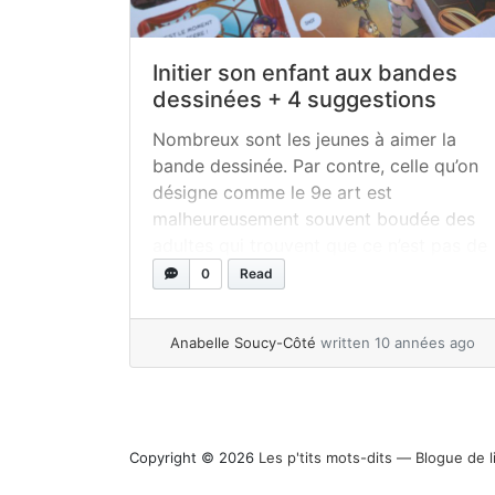
Initier son enfant aux bandes
dessinées + 4 suggestions
Nombreux sont les jeunes à aimer la
bande dessinée. Par contre, celle qu’on
désigne comme le 9e art est
malheureusement souvent boudée des
adultes qui trouvent que ce n’est pas de
la vraie littérature. À l’époque où j’étais
0
Read
libraire jeunesse, j’ai souvent eu devant
moi des parents qui me présentaient
Anabelle Soucy-Côté
written 10 années ago
leurs enfants et me demandaient de
faire... »
read more
Copyright © 2026
Les p'tits mots-dits ― Blogue de l