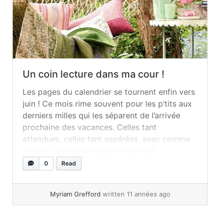
Un coin lecture dans ma cour !
Les pages du calendrier se tournent enfin vers
juin ! Ce mois rime souvent pour les p’tits aux
derniers milles qui les séparent de l’arrivée
prochaine des vacances. Celles tant
attendues, celles tant espérées, avec comme
prélude une bonne dose de fébrilité,
d’enthousiasme et parfois un sentiment «
0
Read
d’écoeurantite aiguë » (enfants et parents
compris... »
read more
Myriam Grefford
written 11 années ago