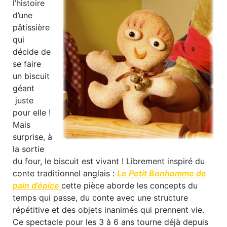
l’histoire
d’une
pâtissière
qui
décide de
se faire
un biscuit
géant
juste
pour elle !
Mais
surprise, à
la sortie
du four, le biscuit est vivant ! Librement inspiré du
conte traditionnel anglais :
Le Petit Bonhomme de
pain d’épice
cette pièce aborde les concepts du
temps qui passe, du conte avec une structure
répétitive et des objets inanimés qui prennent vie.
Ce spectacle pour les 3 à 6 ans tourne déjà depuis