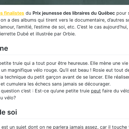
es finalistes
du
Prix jeunesse des libraires du Québec
pour s
t on a des albums qui tirent vers le documentaire, d’autres s
mour, l’amitié, l’estime de soi, etc. C’est le cas aujourd’hui,
errette Dubé et illustrée par Orbie.
une
etite truie qui a tout pour être heureuse. Elle mène une vie 
 un magnifique vélo rouge. Qu’il est beau ! Rosie eut tout de
a technique du petit garçon avant de se lancer. Elle réaliser
é et cumulera les échecs sans jamais se décourager.
 question c’est : Est-ce qu’une petite truie
peut
faire du vél
du vélo?
de soi
i est un sujet dont on ne parlera jamais assez, car il tou