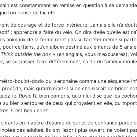
main est constamment en remise en question à se demander s’il
ue l’on pense de lui, etc.
 de courage et de force intérieure. Jamais elle n’a douté d
tif : apprendre à faire du vélo. On dira d’elle qu’elle est na
res animaux de la ferme n’ont pas su l’arrêter même si parfo
, pour certains, qu’un album destiné aux enfants de 5 ans et
«
Think outside the box
» (en anglais, vous m’excuserez), voi
r, se surpasser, faire différemment, sortir du fameux moule.
 métro-boulot-dodo qui s’enchaine comme une séquence infini
 procède, mais qu’arriverait-il si on choisissait de briser 
ez-le. Rosie l’a bien compris, qu’on lui dise que les cochon
 a su bien s’entourer de ceux qui croyaient en elle, qu’impor
res. C’est beau non?
nfants en matière d’estime de soi et de confiance parce qu’
cées des adultes. Ils ont l’esprit plus ouvert, ne voient pas