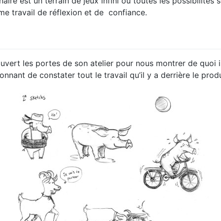
ire est un terrain de jeux infini où toutes les possibilités s
e travail de réflexion et de confiance.
uvert les portes de son atelier pour nous montrer de quoi il 
onnant de constater tout le travail qu’il y a derrière le produi