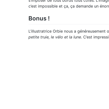
s’imposer de tous bords tous côtés. L’imagina
c’est impossible et ça, ça demande un énorm
Bonus !
L’illustratrice Orbie nous a généreusement o
petite truie, le vélo et la lune
. C’est impressi