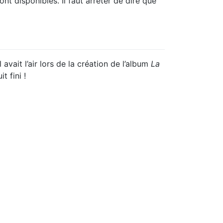
ont disponibles. Il faut arrêter de dire que
avait l’air lors de la création de l’album
La
t fini !