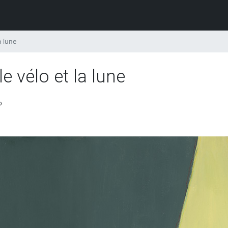
a lune
le vélo et la lune
o