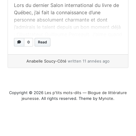
Lors du dernier Salon international du livre de
Québec, j’ai fait la connaissance d’une
personne absolument charmante et dont
j’admirais le talent depuis un bon moment déjà
: l’illustrateur Guillaume Perreault. J’aime quand
les illustrateurs (et auteurs) que je rencontre
0
Read
ont une personnalité qui colle parfaitement
avec leur style. Lui, c’était ça. Son trait est
Anabelle Soucy-Côté
written 11 années ago
drôle... »
read more
Copyright © 2026
Les p'tits mots-dits ― Blogue de littérature
jeunesse
. All rights reserved. Theme by
Mynote
.