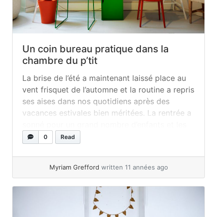
Un coin bureau pratique dans la
chambre du p’tit
La brise de l’été a maintenant laissé place au
vent frisquet de l’automne et la routine a repris
ses aises dans nos quotidiens après des
vacances estivales bien méritées. La rentrée a
sonné pour un grand nombre d’enfants et les
cahiers et les feuilles de devoirs et leçons ont
0
Read
officiellement recommencé à recouvrir
comptoirs et... »
read more
Myriam Grefford
written 11 années ago