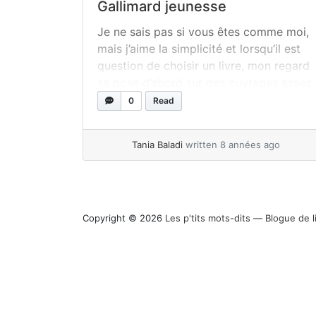
Gallimard jeunesse
Je ne sais pas si vous êtes comme moi,
mais j’aime la simplicité et lorsqu’il est
question de choisir un livre, mon regard
se pose d’abord sur des ouvrages assez
clairs et épurés. C’est un peu ceci qui
0
Read
m’a amenée à découvrir la collection
BAM ! chez Gallimard jeunesse que je
Tania Baladi
written 8 années ago
vous présente aujourd’hui. La... »
read
more
Copyright © 2026
Les p'tits mots-dits ― Blogue de l