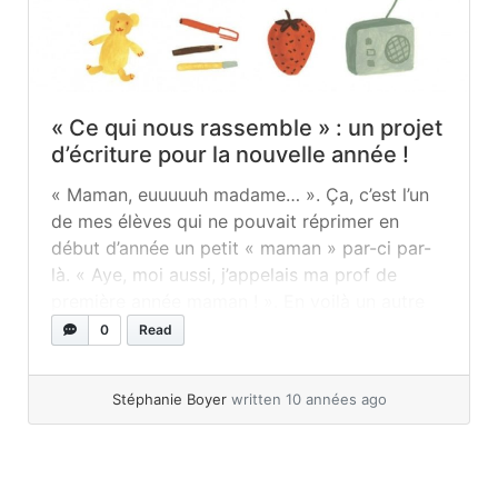
« Ce qui nous rassemble » : un projet
d’écriture pour la nouvelle année !
« Maman, euuuuuh madame… ». Ça, c’est l’un
de mes élèves qui ne pouvait réprimer en
début d’année un petit « maman » par-ci par-
là. « Aye, moi aussi, j’appelais ma prof de
première année maman ! ». En voilà un autre
qui s’est alors rappelé avoir lui aussi cette
0
Read
petite manie. Depuis, une complicité s’est
construite entre ces... »
read more
Stéphanie Boyer
written 10 années ago