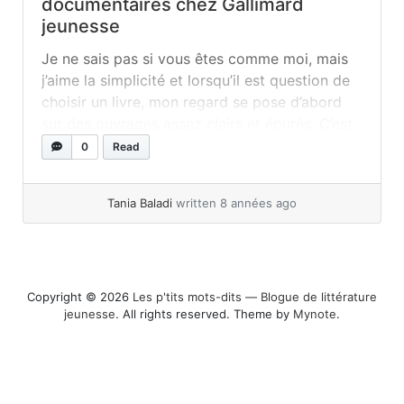
documentaires chez Gallimard
jeunesse
Je ne sais pas si vous êtes comme moi, mais
j’aime la simplicité et lorsqu’il est question de
choisir un livre, mon regard se pose d’abord
sur des ouvrages assez clairs et épurés. C’est
un peu ceci qui m’a amenée à découvrir la
0
Read
collection BAM ! chez Gallimard jeunesse que
je vous présente aujourd’hui. La... »
read more
Tania Baladi
written 8 années ago
Copyright © 2026
Les p'tits mots-dits ― Blogue de littérature
jeunesse
. All rights reserved. Theme by
Mynote
.