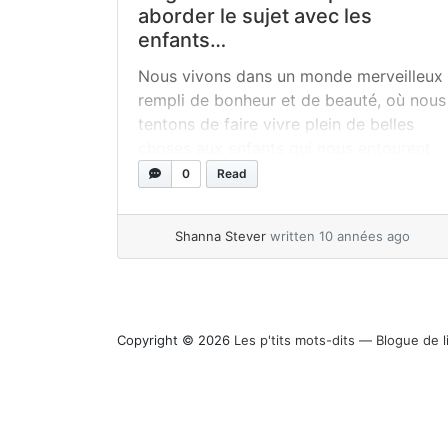
aborder le sujet avec les
enfants…
Nous vivons dans un monde merveilleux
rempli de bonheur et de beauté, où nous
tentons de faire vivre plein de belles
choses aux enfants qui nous entourent.
Malheureusement, la réalité nous
0
Read
rattrape souvent et nous sommes trop
souvent témoins de gestes de violence
Shanna Stever
written 10 années ago
et de la guerre dans plusieurs pays. En
tant qu’éducateur et que... »
read more
Copyright © 2026
Les p'tits mots-dits ― Blogue de l