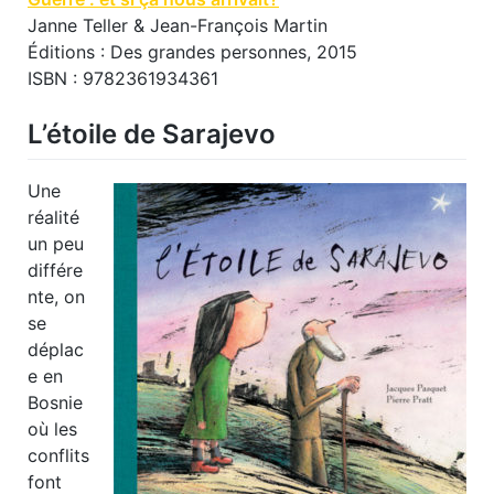
Janne Teller & Jean-François Martin
Éditions : Des grandes personnes, 2015
ISBN : 9782361934361
L’étoile de Sarajevo
Une
réalité
un peu
différe
nte, on
se
déplac
e en
Bosnie
où les
conflits
font