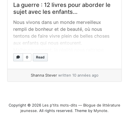
La guerre : 12 livres pour aborder le
sujet avec les enfants…
Nous vivons dans un monde merveilleux
rempli de bonheur et de beauté, où nous
tentons de faire vivre plein de belles choses
aux enfants qui nous entourent.
Malheureusement, la réalité nous rattrape
souvent et nous sommes trop souvent témoins
0
Read
de gestes de violence et de la guerre dans
plusieurs pays. En tant qu’éducateur et que... »
Shanna Stever
written 10 années ago
read more
Copyright © 2026
Les p'tits mots-dits ― Blogue de littérature
jeunesse
. All rights reserved. Theme by
Mynote
.