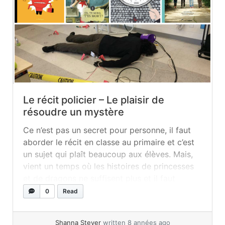
Le récit policier – Le plaisir de
résoudre un mystère
Ce n’est pas un secret pour personne, il faut
aborder le récit en classe au primaire et c’est
un sujet qui plaît beaucoup aux élèves. Mais,
vient un temps où les histoires de princesses
et de dragons ne suffisent plus et il faut
trouver autre chose pour les intéresser. Le
0
Read
récit policier est une excellente... »
read more
Shanna Stever
written 8 années ago