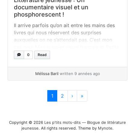
documentaire visuel et un
phosphorescent !
Il arrive parfois qu’on ait entre les mains des
livres qui nous réservent des surprises
auxquelles on ne s’attendait pas. C’est mon
cas pour Mon premier visuel français et Petits
animaux de la nuit, deux types de
0
Read
documentaires : l’un imagier pour les plus
grands, l’autre album phosphorescent ! Mon
Mélissa Baril
written 9 années ago
Premier Visuel français Voilà un imagier… qui...
»
read more
Page navigation
Current Page
Page
1
2
›
»
Copyright © 2026
Les p'tits mots-dits ― Blogue de littérature
jeunesse
. All rights reserved. Theme by
Mynote
.