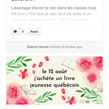
L’avantage d’avoir le nez dans les classes tous
les jours c’est que je sais tout de suite si un
livre a du succès ou non ! Qu’on se le dise,
même si un album ou un roman est un coup de
coeur monumental pour nous, si ça ne plaît
0
Read
pas aux enfants vous allez le... »
read more
Shanna Stever
written 8 années ago