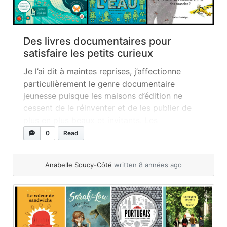
Des livres documentaires pour
satisfaire les petits curieux
Je l’ai dit à maintes reprises, j’affectionne
particulièrement le genre documentaire
jeunesse puisque les maisons d’édition ne
cessent de le réinventer et de les publier de
plus en plus beaux et invitants. Les
bibliothèques et librairies offrent une variété
0
Read
originale s’adressant aux curieux et curieuses
de tous les âges. C’est un genre qui est très...
Anabelle Soucy-Côté
written 8 années ago
»
read more