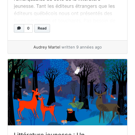
jeunesse. Tant les éditeurs étrangers que les
éditeurs québécois nous ont présentés des
livres pertinents et touchants. Pas besoin de
vous dire que le choix a encore une fois été
0
Read
difficile ! J’ai tout de même réussi à
sélectionner douze livres incontournables... »
Audrey Martel
written 9 années ago
read more
Littérature jeunesse : Un