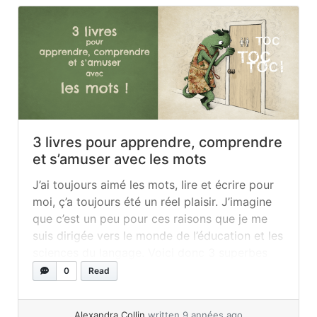
3 livres pour apprendre, comprendre
et s’amuser avec les mots
J’ai toujours aimé les mots, lire et écrire pour
moi, ç’a toujours été un réel plaisir. J’imagine
que c’est un peu pour ces raisons que je me
suis dirigée vers le monde de l’éducation et les
sciences du langage. Voici donc 3 superbes
outils à posséder dans sa bibliothèque, que
0
Read
l’on soit prof, parent ou... »
read more
Alexandra Collin
written 9 années ago