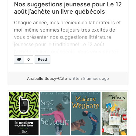
Nos suggestions jeunesse pour Le 12
août j’achète un livre québécois
Chaque année, mes précieux collaborateurs et
moi-même sommes toujours très excités de
vous présenter nos suggestions littérature
jeunesse pour le traditionnel Le 12 août
j’achète un livre québécois. Vous vous doutez
que pendant toute l’année, l’équipe du blogue
0
Read
Les p’tits mots-dits lit énormément de livres
pour enfants et adolescents et que lorsque
Anabelle Soucy-Côté
written 8 années ago
vient le temps... »
read more