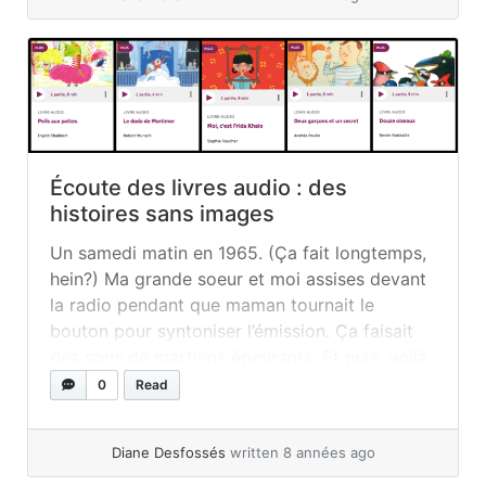
Écoute des livres audio : des
histoires sans images
Un samedi matin en 1965. (Ça fait longtemps,
hein?) Ma grande soeur et moi assises devant
la radio pendant que maman tournait le
bouton pour syntoniser l’émission. Ça faisait
des sons de martiens épeurants. Et puis, voilà
que : « Silence ! Ça commence ! » criait ma
0
Read
soeur. Nous tendions l’oreille et fermions les
yeux. Les premières... »
read more
Diane Desfossés
written 8 années ago