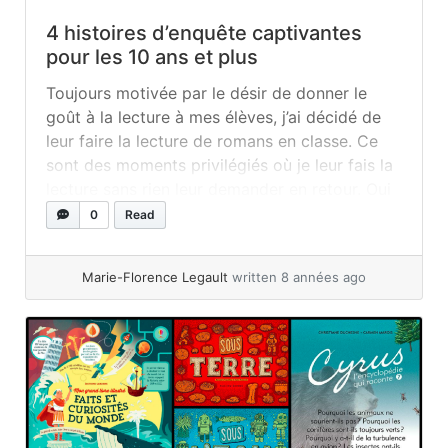
4 histoires d’enquête captivantes
pour les 10 ans et plus
Toujours motivée par le désir de donner le
goût à la lecture à mes élèves, j’ai décidé de
leur faire la lecture de romans en classe. Ce
sont des moments privilégiés où je leur fais la
lecture sans rien leur demander en retour. Oui
oui ! Aucun travail de compréhension de
0
Read
lecture, aucune question d’appréciation,... »
read more
Marie-Florence Legault
written 8 années ago