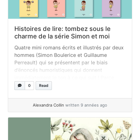
Histoires de lire: tombez sous le
charme de la série Simon et moi
Quatre mini romans écrits et illustrés par deux
hommes (Simon Boulerice et Guillaume
Perreault) qui se présentent par le biais
d’énoncés humoristiques qui donnent
immédiatement le ton à ce qui suit ! Parce
qu’on voudrait tous être ami avec ce drôle de
0
Read
Simon ! Simon est un personnage plus que
rigolo, auquel tous les enfants,... »
read more
Alexandra Collin
written 9 années ago