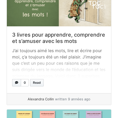
3 livres pour apprendre, comprendre
et s’amuser avec les mots
J’ai toujours aimé les mots, lire et écrire pour
moi, ç’a toujours été un réel plaisir. J’imagine
que c’est un peu pour ces raisons que je me
suis dirigée vers le monde de l’éducation et les
sciences du langage. Voici donc 3 superbes
outils à posséder dans sa bibliothèque, que
0
Read
l’on soit prof, parent ou... »
read more
Alexandra Collin
written 9 années ago