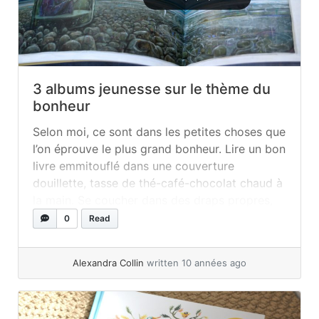
3 albums jeunesse sur le thème du
bonheur
Selon moi, ce sont dans les petites choses que
l’on éprouve le plus grand bonheur. Lire un bon
livre emmitouflé dans une couverture
douillette, tasse de thé-café-chocolat chaud à
la main. Se coucher dans des draps propres,
entendre une forte pluie marteler notre fenêtre
0
Read
et se sentir à l’abri. Déguster une pointe de
gâteau au... »
read more
Alexandra Collin
written 10 années ago