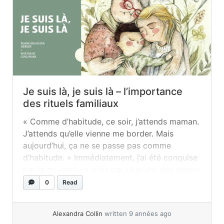
Je suis là, je suis là – l’importance
des rituels familiaux
« Comme d’habitude, ce soir, j’attends maman.
J’attends qu’elle vienne me border. Mais
aujourd’hui, ça ne se passe pas comme
d’habitude. » Immédiatement, j’ai été conquise
par la couverture, puis par chacune des pages
de cet album. Tout est absolument parfait
0
Read
dans cet album, TOUT ! Des dédicaces d’une
justesse exquise, des illustrations douces et...
Alexandra Collin
written 9 années ago
»
read more