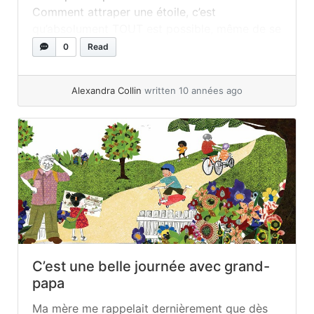
Comment attraper une étoile, c’est
qu’absolument TOUT est possible, même de se
procurer sa propre étoile ! D’ailleurs, tous les
0
Read
moyens sont bons pour y parvenir, rien n’est
trop farfelu. Pour... »
read more
Alexandra Collin
written 10 années ago
C’est une belle journée avec grand-
papa
Ma mère me rappelait dernièrement que dès