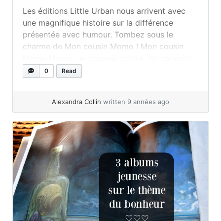
Les éditions Little Urban nous arrivent avec
une magnifique histoire sur la différence
présentée avec humour. Tombez sous le
charme de Mon cousin Momo ! Mon cousin
Momo Momo, un écureuil volant, est en visite
chez ses cousins écureuils. Rapidement, il ne
0
Read
fait pas l’unanimité pour plusieurs raisons… «
Pourtant, grâce à Momo, ils vont tous... »
read
Alexandra Collin
written 9 années ago
more