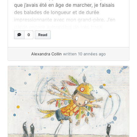
que j’avais été en âge de marcher, je faisais
des balades de longueur et de durée
impressionnante avec mon grand-père. J’en
garde encore aujourd’hui de très bons
souvenirs… Petite, durant l’été, j’allais passer
0
Read
quelques journées chez mes grands-parents à
Montréal. Dès que j’entendais les pas feutrés
Alexandra Collin
written 10 années ago
des pantoufles... »
read more