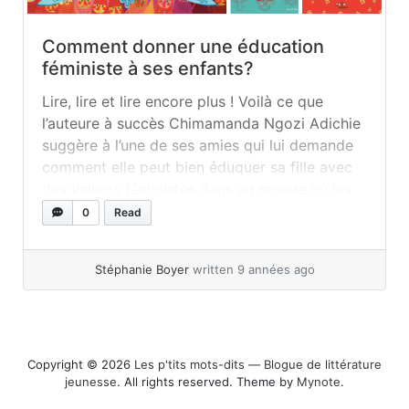
Comment donner une éducation
féministe à ses enfants?
Lire, lire et lire encore plus ! Voilà ce que
l’auteure à succès Chimamanda Ngozi Adichie
suggère à l’une de ses amies qui lui demande
comment elle peut bien éduquer sa fille avec
des valeurs féministes dans un monde où les
inégalités des sexes persistent. Chère Ijeawele
0
Read
ou un manifeste pour une éducation féministe
Son... »
read more
Stéphanie Boyer
written 9 années ago
Copyright © 2026
Les p'tits mots-dits ― Blogue de littérature
jeunesse
. All rights reserved. Theme by
Mynote
.