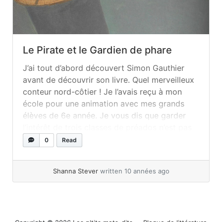
Le Pirate et le Gardien de phare
J’ai tout d’abord découvert Simon Gauthier
avant de découvrir son livre. Quel merveilleux
conteur nord-côtier ! Je l’avais reçu à mon
école pour une animation avec mes grands
élèves de 6e année. Je vous dis que garder
l’intérêt de trois classes de préados n’est pas
une tâche facile, mais Simon Gauthier y est
0
Read
arrivé avec... »
read more
Shanna Stever
written 10 années ago