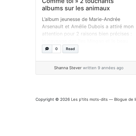
Comme toi » 2 touchants
albums sur les animaux
L’album jeunesse de Marie-Andrée
Arsenault et Amélie Dubois a attiré mon
attention pour 2 raisons bien précises :
le paysage des îles Mingan et le beau
petit chat. Le premier, car je reconnais
0
Read
facilement ce paysage de ma Côte-
Nord natale et qui est si
Shanna Stever
written 9 années ago
particulièrement beau et le second, car
mon amour pour les animaux est... »
read more
Copyright © 2026
Les p'tits mots-dits ― Blogue de l