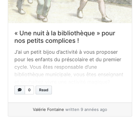
« Une nuit à la bibliothèque » pour
nos petits complices !
J’ai un petit bijou d’activité à vous proposer
pour les enfants du préscolaire et du premier
cycle. Vous êtes responsable d’une
bibliothèque municipale, vous êtes enseignant
et souhaitez vivre une activité magique?
Laissez vos yeux continuer leur lecture, vous
0
Read
serez charmés ! Mon inspiration vient du
livre Une nuit à la bibliothèque, écrit
Valérie Fontaine
written 9 années ago
par Kazuhito Kazeki et illustré... »
read more