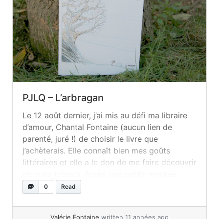
PJLQ – L’arbragan
Le 12 août dernier, j’ai mis au défi ma libraire
d’amour, Chantal Fontaine (aucun lien de
parenté, juré !) de choisir le livre que
j’achèterais. Elle connaît bien mes goûts
littéraires et elle a le don de me faire découvrir
de vrais trésors. Après une petite montée
d’adrénaline inutile (pas de pression !), elle
0
Read
m’a... »
read more
Valérie Fontaine
written 11 années ago