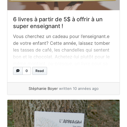
6 livres à partir de 5$ à offrir à un
super enseignant !
Vous cherchez un cadeau pour l’enseignant.e
de votre enfant? Cette année, laissez tomber
les tasses de café, les chandelles qui sentent
bon et le chocolat. Achetez-lui plutôt pour le
même montant, ou presque, un livre pour sa
bibliothèque de classe. Voici 6 suggestions
0
Read
d’albums pour tous les âges, du préscolaire à
la sixième année, et pour tous... »
read more
Stéphanie Boyer
written 10 années ago