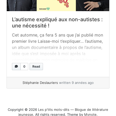
L’autisme expliqué aux non-autistes :
une nécessité !
Cet automne, ça fera 5 ans que j’ai publié mon
premier livre Laisse-moi t’expliquer… l’autisme,
un album documentaire à propos de l’autisme,
idée que s’est imposée à moi après la
complétion de mon mémoire de maitrise en
psychoéducation. Avant cela, j’oeuvrais
0
Read
également dans le contexte de l’autisme, et ce,
depuis ma toute première année de... »
read
Stéphanie Deslauriers
written 9 années ago
more
Copyright © 2026
Les p'tits mots-dits ― Blogue de littérature
jeunesse
. All rights reserved. Theme by
Mynote
.