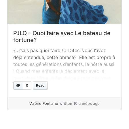
PJLQ – Quoi faire avec Le bateau de
fortune?
« J’sais pas quoi faire ! » Dites, vous l’avez
déjà entendue, cette phrase? Elle est propre à
toutes les générations d’enfants, la nôtre aussi
! Quand mes enfants la déclament avec la
mort dans l’âme, je les dirige à tout prix vers
des activités créatives pour les éloigner de
0
Read
leur premier choix dans ces... »
read more
Valérie Fontaine
written 10 années ago