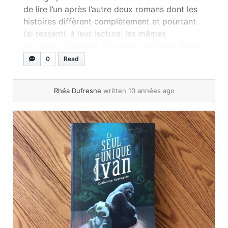
de lire l’un après l’autre deux romans dont les
histoires diffèrent complètement et pourtant
j’ai ressenti, à leur lecture, les mêmes
émotions. Qu’ont en commun L’arbre de Josué
et Ivan le seul et unique? À priori rien du tout
0
Read
puisque le premier est un roman assez... »
read more
Rhéa Dufresne
written 10 années ago