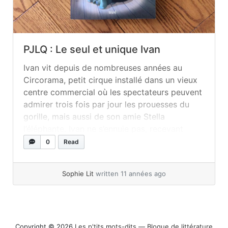
PJLQ : Le seul et unique Ivan
Ivan vit depuis de nombreuses années au
Circorama, petit cirque installé dans un vieux
centre commercial où les spectateurs peuvent
admirer trois fois par jour les prouesses du
gorille, mais aussi de son amie Stella
l’éléphante. Ivan ne s’ennuie pas, recevant
quotidiennement les visites de Bob, le chien
0
Read
errant, et de Julia, la jeune fille... »
read more
Sophie Lit
written 11 années ago
Copyright © 2026
Les p'tits mots-dits ― Blogue de littérature