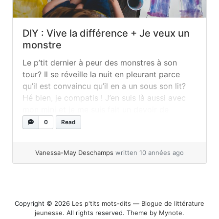
DIY : Vive la différence + Je veux un
monstre
Le p’tit dernier à peur des monstres à son
tour? Il se réveille la nuit en pleurant parce
qu’il est convaincu qu’il en a un sous son lit?
Hé bien, je compatis ! J’en suis là aussi avec
mon mini et je me suis fait un devoir de
désamorcer la peur des gros monstres
0
Read
méchants... »
read more
Vanessa-May Deschamps
written 10 années ago
Copyright © 2026
Les p'tits mots-dits ― Blogue de littérature
jeunesse
. All rights reserved. Theme by
Mynote
.