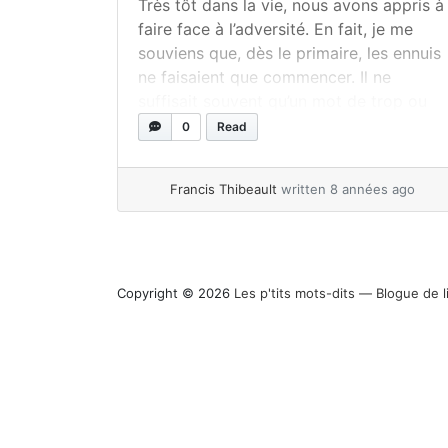
Très tôt dans la vie, nous avons appris à
faire face à l’adversité. En fait, je me
souviens que, dès le primaire, les ennuis
ne faisaient que commencer. Il ne
suffisait souvent qu’un mot de trop ou
qu’un geste inapproprié pour que l’on
0
Read
soit affûté de l’un des noms les plus
ridicules qui soit, puis... »
read more
Francis Thibeault
written 8 années ago
Copyright © 2026
Les p'tits mots-dits ― Blogue de l