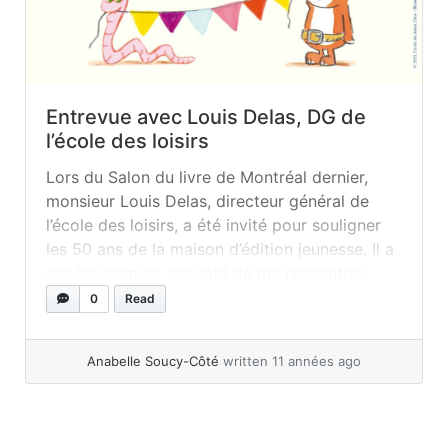
Entrevue avec Louis Delas, DG de
l’école des loisirs
Lors du Salon du livre de Montréal dernier,
monsieur Louis Delas, directeur général de
l’école des loisirs, a été invité pour souligner
les 50 ans de la maison d’édition jeunesse. Il a
généreusement accepté de me rencontrer
pour une entrevue juste avant de reprendre
0
Read
l’avion pour rentrer en France. C’est une
maison d’édition qui se passe... »
read more
Anabelle Soucy-Côté
written 11 années ago