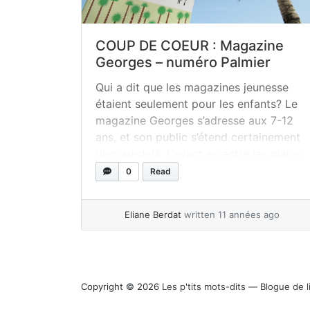
COUP DE COEUR : Magazine
Georges – numéro Palmier
Qui a dit que les magazines jeunesse
étaient seulement pour les enfants? Le
magazine Georges s’adresse aux 7-12
ans, et son public s’étend certainement
bien au-delà. L’ayant eu entre les mains
pour la première fois tout récemment,
0
Read
j’ai tout de suite été attirée par son
contenant, et rapidement conquise par
Eliane Berdat
written 11 années ago
son contenu. Mesdames et Messieurs...
»
read more
Copyright © 2026
Les p'tits mots-dits ― Blogue de l