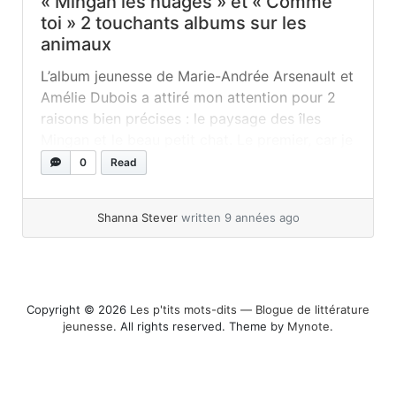
« Mingan les nuages » et « Comme
toi » 2 touchants albums sur les
animaux
L’album jeunesse de Marie-Andrée Arsenault et
Amélie Dubois a attiré mon attention pour 2
raisons bien précises : le paysage des îles
Mingan et le beau petit chat. Le premier, car je
reconnais facilement ce paysage de ma Côte-
0
Read
Nord natale et qui est si particulièrement beau
et le second, car mon amour pour les animaux
Shanna Stever
written 9 années ago
est... »
read more
Copyright © 2026
Les p'tits mots-dits ― Blogue de littérature
jeunesse
. All rights reserved. Theme by
Mynote
.