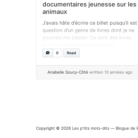
documentaires jeunesse sur les
animaux
J’avais hâte d’écrire ce billet puisqu’il est
question d’un genre de livres dont je ne
pourrais me passer. Ce sont des livres
dont on ne devrait pas compter
combien on en possède puisqu’ils
0
Read
auront toujours une place importante
dans chaque maison, chaque garderie et
Anabelle Soucy-Côté
written 10 années ago
chaque classe. Bon, vous l’avez vu dans
le titre et il s’agit bien des livres... »
read
more
Copyright © 2026
Les p'tits mots-dits ― Blogue de l