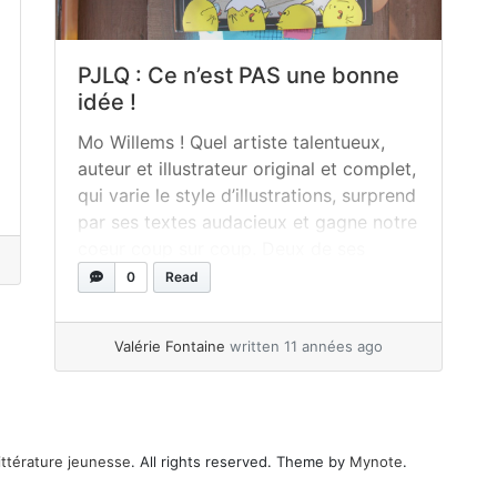
PJLQ : Ce n’est PAS une bonne
idée !
Mo Willems ! Quel artiste talentueux,
auteur et illustrateur original et complet,
qui varie le style d’illustrations, surprend
par ses textes audacieux et gagne notre
coeur coup sur coup. Deux de ses
albums trôneront d’ailleurs pour toujours
0
Read
dans notre palmarès familial : Guili Lapin
et L’autre Guili Lapin. Et n’oublions pas
Valérie Fontaine
written 11 années ago
son fidèle pigeon !... »
read more
ittérature jeunesse
. All rights reserved. Theme by
Mynote
.