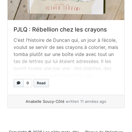
PJLQ : Rébellion chez les crayons
C’est l’histoire de Duncan qui, un jour à l’école,
voulut se servir de ses crayons à colorier, mais
tomba plutôt sur une boîte vide avec tout un
tas de lettres qui lui étaient adressées. Il les
ouvrit toutes une par une : des plaintes, des
remarques, des remerciements, des
avertissements, etc. ! Tout le monde avait
0
Read
son... »
read more
Anabelle Soucy-Côté
written 11 années ago
Copyright © 2026
Les p'tits mots-dits ― Blogue de littérature