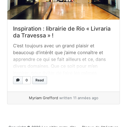
Inspiration : librairie de Rio « Livraria
da Travessa » !
C’est toujours avec un grand plaisir et
beaucoup d’intérêt que j’aime connaître et
apprendre ce qui se fait ailleurs et ce, dans
divers domaines. Que ce soit pour m’en
inspirer, pour éviter de faire les mêmes
erreurs ou tout simplement par curiosité, j’aime
0
Read
découvrir ce qui est offert dans une autre ville,
un autre pays ou dans des contrées... »
read
Myriam Grefford
written 11 années ago
more