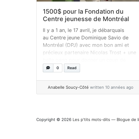
1500$ pour la Fondation du
Centre jeunesse de Montréal
Il y a 1 an, le 17 avril, je débarquais
au Centre jeune Dominique Savio de
Montréal (DPJ) avec mon bon ami et
précieux partenaire Nicolas Trost + une
belle gang pour donner un coup de
main. J’avais vu quelques mois
0
Read
auparavant que des illustrateurs des
éditions l’école des loisirs avaient réalisé
Anabelle Soucy-Côté
written 10 années ago
quelque chose de beau (voir... »
read
more
Copyright © 2026
Les p'tits mots-dits ― Blogue de l