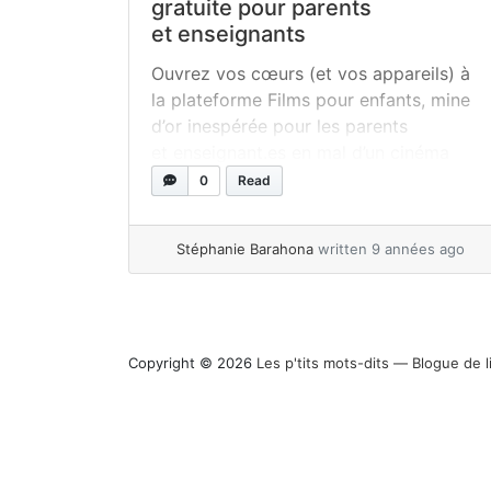
gratuite pour parents
et enseignants
Ouvrez vos cœurs (et vos appareils) à
la plateforme Films pour enfants, mine
d’or inespérée pour les parents
et enseignant.es en mal d’un cinéma
portatif différent. Des films GRATUITS
0
Read
pour enfants? La fermeture relativement
récente des clubs vidéo, qui avaient le
Stéphanie Barahona
written 9 années ago
mérite d’entreposer les bons coups du
cinéma jeune public de toutes époques
et de toutes provenances,... »
read more
Copyright © 2026
Les p'tits mots-dits ― Blogue de l