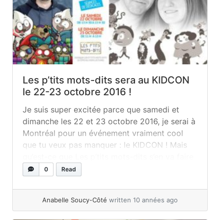
Les p’tits mots-dits sera au KIDCON
le 22-23 octobre 2016 !
Je suis super excitée parce que samedi et
dimanche les 22 et 23 octobre 2016, je serai à
Montréal pour un événement vraiment cool
que tu veux pas manquer : le KIDCON ! Mais
qu’est-ce que Les p’tits mots-dits s’en va faire
dans une convention pour les jeunes vous
0
Read
vous dites peut-être? Bon, d’abord, qu’est-ce
qu’une... »
read more
Anabelle Soucy-Côté
written 10 années ago