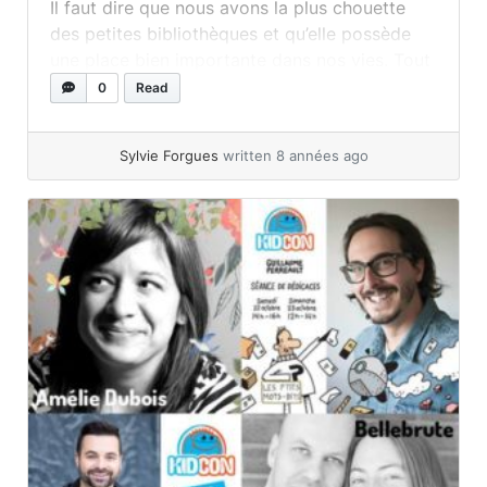
Il faut dire que nous avons la plus chouette
des petites bibliothèques et qu’elle possède
une place bien importante dans nos vies. Tout
juste arrivés d’une visite, il est courant que
0
Read
nous étalions notre butin de littérature
jeunesse sur la table et que... »
read more
Sylvie Forgues
written 8 années ago