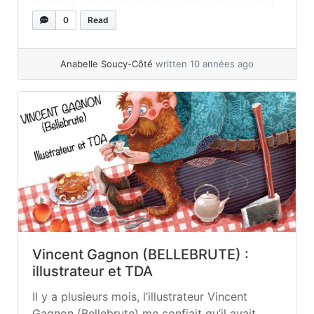
de main. J’avais vu quelques mois auparavant
que des illustrateurs des éditions l’école des
0
Read
loisirs avaient réalisé quelque chose de beau
(voir... »
read more
Anabelle Soucy-Côté
written 10 années ago
Vincent Gagnon (BELLEBRUTE) :
illustrateur et TDA
Il y a plusieurs mois, l’illustrateur Vincent
Gagnon (Bellebrute) me confiait qu’il avait