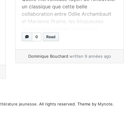
un classique que cette belle
collaboration entre Odile Archambault
et Marianne Prairie, les blogueuses
de Maman a un plan, ainsi que la
talentueuse illustratrice Geneviève
0
Read
Godbout ! Je me sens vraiment choyée
de vous parler du beau livre de
Dominique Bouchard
written 9 années ago
souvenirs paru chez Parfum d’encre
(tout petit) Toi : Le livre de... »
read
more
ittérature jeunesse
. All rights reserved. Theme by
Mynote
.