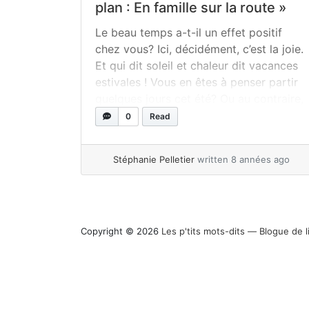
plan : En famille sur la route »
Le beau temps a-t-il un effet positif
chez vous? Ici, décidément, c’est la joie.
Et qui dit soleil et chaleur dit vacances
estivales ! Vous en êtes à penser partir
quelques jours cet été? Ou au contraire,
vous avez déjà réservé et reportez à
0
Read
plus tard les (trop nombreuses) listes de
préparatifs? L’idée de camper... »
read
Stéphanie Pelletier
written 8 années ago
more
Copyright © 2026
Les p'tits mots-dits ― Blogue de l