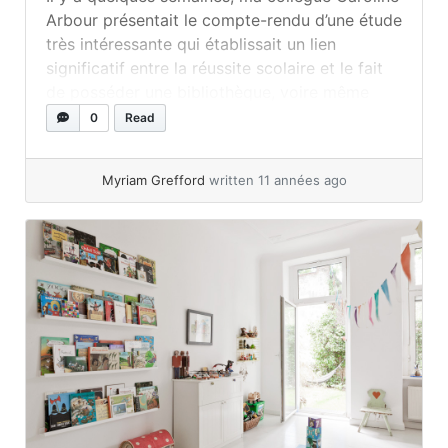
Arbour présentait le compte-rendu d’une étude
très intéressante qui établissait un lien
significatif entre la réussite scolaire et le fait
de posséder une bibliothèque, voire même
deux, dans les maisonnées abritant des p’tits.
0
Read
En effet, en favorisant ainsi pour les enfants
l’accessibilité à des livres, le tout aurait un... »
Myriam Grefford
written 11 années ago
read more