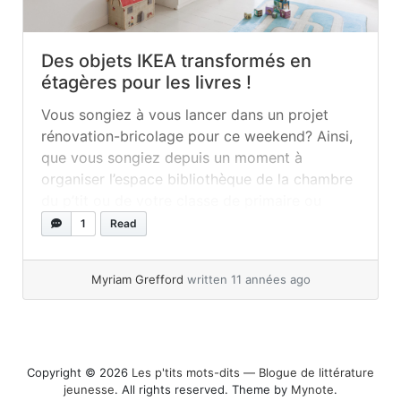
Des objets IKEA transformés en
étagères pour les livres !
Vous songiez à vous lancer dans un projet
rénovation-bricolage pour ce weekend? Ainsi,
que vous songiez depuis un moment à
organiser l’espace bibliothèque de la chambre
du p’tit ou de votre classe de primaire ou
encore que vous cherchiez avec ferveur la
1
Read
manière la plus optimale de mettre en valeur
les superbes couvertures de vos illustrateurs...
Myriam Grefford
written 11 années ago
»
read more
Copyright © 2026
Les p'tits mots-dits ― Blogue de littérature
jeunesse
. All rights reserved. Theme by
Mynote
.