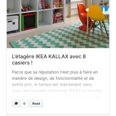
L’étagère IKEA KALLAX avec 8
casiers !
Parce que sa réputation n’est plus à faire en
matière de design, de fonctionnalité et de
petits prix, le temps est maintenant venu
pour une nouvelle chronique IKEA ! Le meuble
du jour est l’étagère KALLAX dans sa version
qui comprend huit casiers. Présentant une
0
Read
multitude de possibilités et de couleurs, elle
peut ainsi s’insérer aisément... »
read more