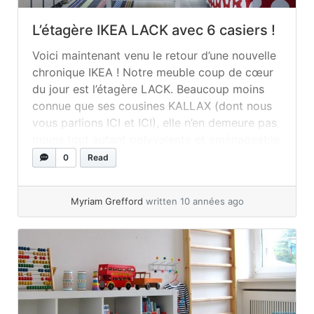
L’étagère IKEA LACK avec 6 casiers !
Voici maintenant venu le retour d’une nouvelle
chronique IKEA ! Notre meuble coup de cœur
du jour est l’étagère LACK. Beaucoup moins
connue que ses cousines KALLAX (dont nous
vous parlions ICI et ICI), elle n’en demeure pas
moins tout autant polyvalente et aménageable
avec ses 6 casiers. Qu’elle soit accrochée au
0
Read
mur, déposée au sol ou... »
read more
Myriam Grefford
written 10 années ago