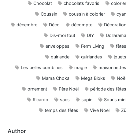
Chocolat
chocolats favoris
colorier
Coussin
coussin à colorier
cyan
décembre
Déco
décompte
Décoration
Dis-moi tout
DIY
Dollarama
enveloppes
Ferm Living
fêtes
guirlande
guirlandes
jouets
Les belles combines
magie
maisonnettes
Mama Choka
Mega Bloks
Noël
ornement
Père Noël
période des fêtes
Ricardo
sacs
sapin
Souris mini
temps des fêtes
Vive Noël
Zü
Author