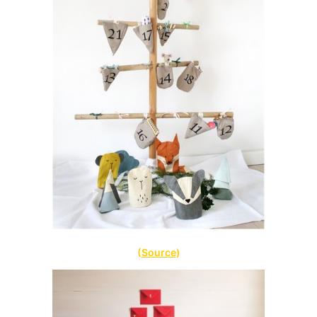
(
Source
)