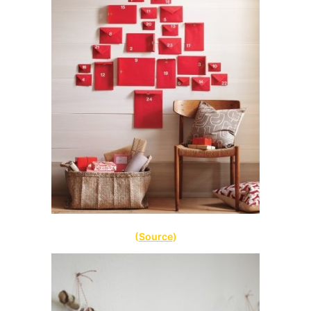
(
Source
)