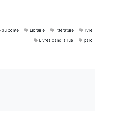
e du conte
Librairie
littérature
livre
Livres dans la rue
parc