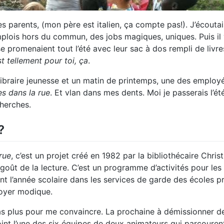
mes parents, (mon père est italien, ça compte pas!). J’écou
plois hors du commun, des jobs magiques, uniques. Puis il y
 se promenaient tout l’été avec leur sac à dos rempli de livre
st tellement pour toi, ça
.
libraire jeunesse et un matin de printemps, une des employé
es dans la rue
. Et vlan dans mes dents. Moi je passerais l’ét
cherches.
?
rue
, c’est un projet créé en 1982 par la bibliothécaire Chris
 goût de la lecture. C’est un programme d’activités pour les
nt l’année scolaire dans les services de garde des écoles pri
loyer modique.
 pas plus pour me convaincre. La prochaine à démissionner de la
joint l’une des six équipes de deux animateurs qui parcourent