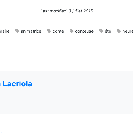
Last modified: 3 juillet 2015
éraire
animatrice
conte
conteuse
été
heur
 Lacriola
t !