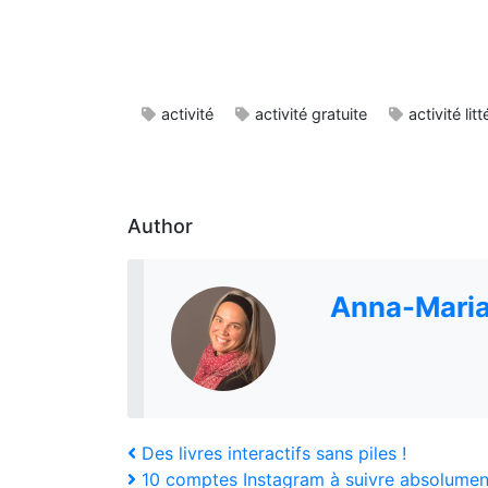
activité
activité gratuite
activité litt
Author
Anna-Maria
Navigation
Previous
Des livres interactifs sans piles !
Post
Next
10 comptes Instagram à suivre absolumen