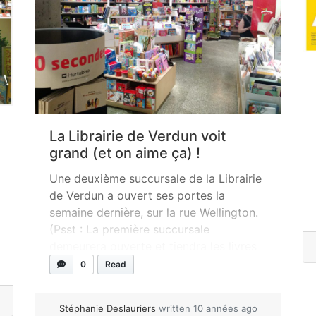
La Librairie de Verdun voit
grand (et on aime ça) !
Une deuxième succursale de la Librairie
de Verdun a ouvert ses portes la
semaine dernière, sur la rue Wellington.
(Psst : La première succursale
demeurera ouverte et tiendra les livres
neufs soldés, une sélection d’items en
0
Read
papeterie, etc.) Quant à la nouvelle,
WOW ! Un espace lumineux, aéré, auquel
Stéphanie Deslauriers
written 10 années ago
est combiné un café (ce sont les... »