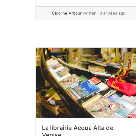
pays de neige et de glace, pas de
panique ! Les musées, bibliothèques,
Caroline Arbour
written 10 années ago
théâtres... »
read more
La librairie Acqua Alta de
Venise.