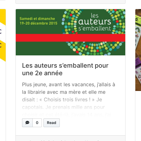
read more
Les auteurs s’emballent pour
une 2e année
Plus jeune, avant les vacances, j’allais à
la librairie avec ma mère et elle me
disait : « Choisis trois livres ! » Je
capotais. Je prenais mille ans pour
choisir et cet été-là, j’avais 14 ans, j’ai
choisi La lumière blanche d’Anique
0
Read
Poitras. C’est le premier roman que j’ai lu
non stop, au soleil... »
read more