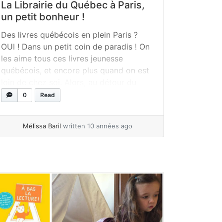
La Librairie du Québec à Paris,
un petit bonheur !
Des livres québécois en plein Paris ?
OUI ! Dans un petit coin de paradis ! On
les aime tous ces livres jeunesse
québécois, et encore plus quand on est
loin de chez soi. Alors, au détour du
jardin du Luxembourg, remontez la rue
0
Read
Gay-Lussac et poussez la porte du
n° 30 : vous voilà à la Librairie du... »
Mélissa Baril
written 10 années ago
read more