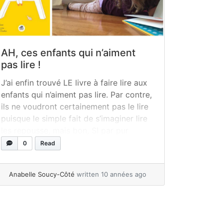
AH, ces enfants qui n’aiment
pas lire !
J’ai enfin trouvé LE livre à faire lire aux
enfants qui n’aiment pas lire. Par contre,
ils ne voudront certainement pas le lire
puisque le simple fait de s’imaginer lire
les repousse, mais bon, SI par pur
hasard leurs 2 petits yeux venaient à se
0
Read
poser sur les mots d’une page de ce
livre, je vous garantis... »
read more
Anabelle Soucy-Côté
written 10 années ago