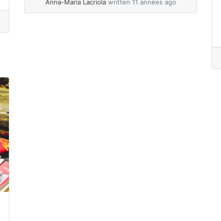
Anna-Maria Lacriola
written 11 années ago