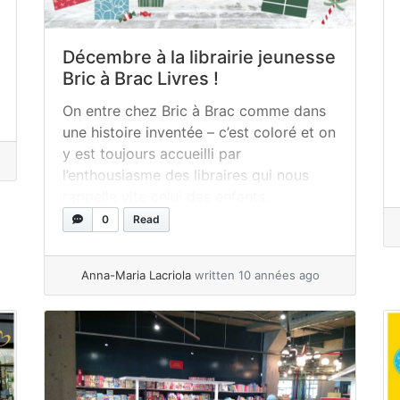
Décembre à la librairie jeunesse
Bric à Brac Livres !
On entre chez Bric à Brac comme dans
une histoire inventée – c’est coloré et on
y est toujours accueilli par
l’enthousiasme des libraires qui nous
rappelle vite celui des enfants.
Catherine, la responsable, est une
0
Read
libraire passionnée qui te remet dans les
mains Eleanor et Park quand tu lui dis
Anna-Maria Lacriola
written 10 années ago
que tu veux une... »
read more