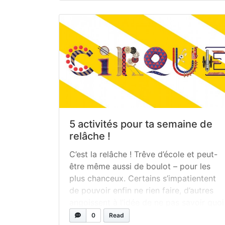
ce que... »
read more
5 activités pour ta semaine de
relâche !
C’est la relâche ! Trêve d’école et peut-
être même aussi de boulot – pour les
plus chanceux. Certains s’impatientent
de pouvoir enfin ne rien faire, d’autres
angoissent à l’idée de ne pas savoir quoi
faire. À ceux qui resteront dans notre
0
Read