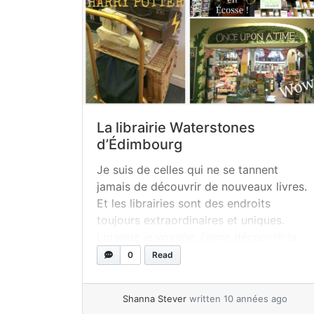
La librairie Waterstones
d’Édimbourg
Je suis de celles qui ne se tannent
jamais de découvrir de nouveaux livres.
Et les librairies sont des endroits
toujours extraordinaires et uniques.
Lorsque je voyage, j’aime découvrir la
littérature locale. Que voulez-vous,
0
Read
l’odeur des livres neufs m’attire ! Quoi de
mieux qu’une librairie en plein coeur du
Shanna Stever
written 10 années ago
centre-ville d’Édimbourg pour découvrir