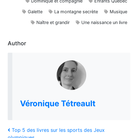
Dominique et compagnie
Enfants Québec
Galette
La montagne secrète
Musique
Naître et grandir
Une naissance un livre
Author
Véronique Tétreault
Navigation
Previous
Top 5 des livres sur les sports des Jeux
Post
olympiques