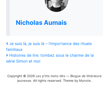
Nicholas Aumais
Navigation
Previous
Je suis là, je suis là – l’importance des rituels
Post
familiaux
de
Next
Histoires de lire: tombez sous le charme de la
Post
l’article
série Simon et moi
Copyright © 2026
Les p'tits mots-dits ― Blogue de littérature
jeunesse
. All rights reserved. Theme by
Mynote
.