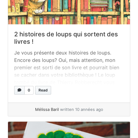
2 histoires de loups qui sortent des
livres !
Je vous présente deux histoires de loups.
Encore des loups? Oui, mais attention, mon
premier est sorti de son livre et pourrait bien
se cacher dans votre bibliothèque ! Le loup
tombé du livre de Thierry Robberecht vous
promet bien des rebondissements ! Le loup
0
Read
tombé du livre Des bibliothèques qui
débordent avec des livres de travers, vous
Mélissa Baril
written 10 années ago
en... »
read more