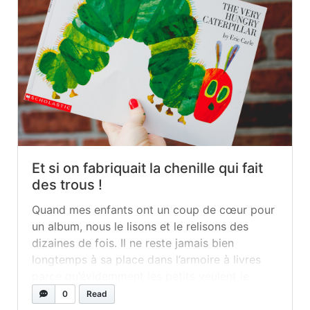
Et si on fabriquait la chenille qui fait
des trous !
Quand mes enfants ont un coup de cœur pour
un album, nous le lisons et le relisons des
dizaines de fois. Il ne reste jamais bien
longtemps à sa place dans l’armoire à livres
parce qu’évidemment les petits veulent le
manipuler, tourner les pages, regarder les
0
Read
images… Et quand arrive ce genre de béguin