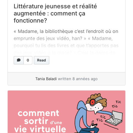
Littérature jeunesse et réalité
augmentée : comment ça
fonctionne?
« Madame, la bibliothèque c’est l’endroit où on
emprunte des jeux vidéo, han? » « Madame,
pourquoi tu lis des livres et que t’apportes pas
des jeux vidéo à la place? » C’est le genre de
commentaires que je reçois parfois de la part
0
Read
de certains enfants quand j’anime des activités
en bibliothèque… On connait... »
read more
Tania Baladi
written 8 années ago