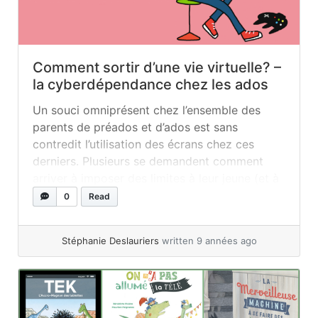
Comment sortir d’une vie virtuelle? –
la cyberdépendance chez les ados
Un souci omniprésent chez l’ensemble des
parents de préados et d’ados est sans
contredit l’utilisation des écrans chez ces
derniers. Plusieurs se demandent comment
arriver à imposer des limites à leur jeune (et à
les faire respecter !), comment gérer le temps
0
Read
passé devant les écrans, comment superviser
les sites visités, comment adoucir l’impact de
Stéphanie Deslauriers
written 9 années ago
la... »
read more