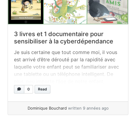
3 livres et 1 documentaire pour
sensibiliser à la cyberdépendance
Je suis certaine que tout comme moi, il vous
est arrivé d’être dérouté par la rapidité avec
laquelle votre enfant peut se familiariser avec
une tablette ou un téléphone intelligent. De
plus, peu importe l’âge de notre enfant,
plusieurs sources de conflit sont causées par
0
Read
des discussions sur le temps d’utilisation et de
l’achat d’une... »
read more
Dominique Bouchard
written 9 années ago