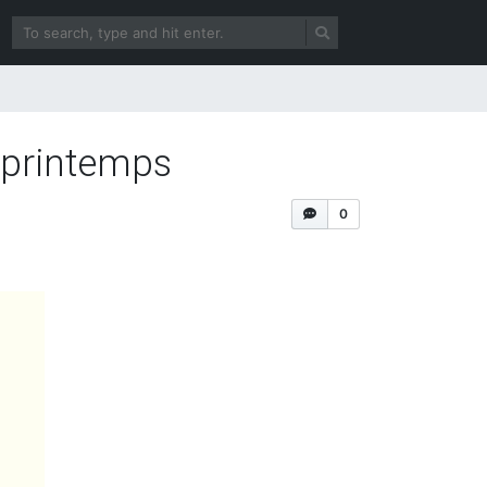
e printemps
0