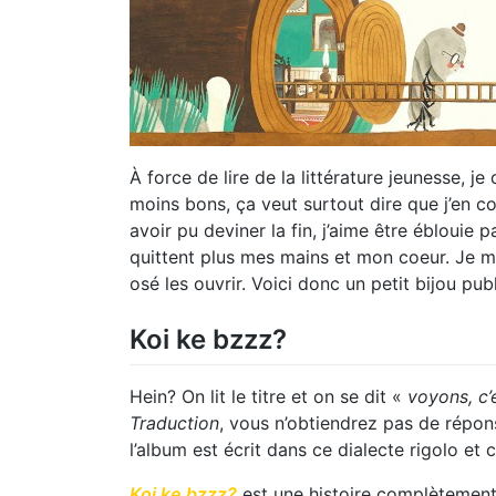
À force de lire de la littérature jeunesse, j
moins bons, ça veut surtout dire que j’en c
avoir pu deviner la fin, j’aime être éblouie 
quittent plus mes mains et mon coeur. Je me
osé les ouvrir. Voici donc un petit bijou pub
Koi ke bzzz?
Hein? On lit le titre et on se dit «
voyons, c’
Traduction
, vous n’obtiendrez pas de répons
l’album est écrit dans ce dialecte rigolo et c
Koi ke bzzz?
est une histoire complètement