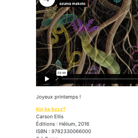
Joyeux printemps !
Koi ke bzzz?
Carson Ellis
Éditions : Hélium, 2016
ISBN : 9782330066000